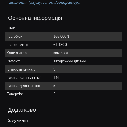
живлення (акумулятори/генератор).
Основна інформація
Ціна:
- за об’єкт
165 000 $
- за кв. метр
≈1 130 $
Клас житла:
комфорт
Ремонт:
авторський дизайн
Кількість кімнат:
3
Площа загальна, м²:
146
Площа ділянки, сот.:
5
Поверхів:
2
Додатково
Комунікації