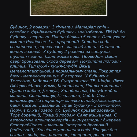
Будинок, 2 поверхи, 3 кімнати. Матеріал стін -
газоблок, фундамент будинку - залізобетон. Під'їзд до
будинку - асфальт. Площа ділянки 5 соток. Планування
кімнат Роздільне. Газ природний. Холодна вода -
свердловина, гаряча вода - газовий котел. Опалення
котел газовий. У будинку 2 роздільних санвузла,
туалет / ванна. Сантехніка нова. Проведені. Вхідні
двері броньовані, сходи дерев'яні. Покриття підлоги -
плитка. Тип кухні - кухня-студія. Вікна
металопластикові, в нормальному стані. Покриття
даху - металочерепиця. Є огорожа. У будинку є
Телевізор, Кабельне ТБ, Супутникове ТБ, Шафа, Ліжко,
Підігрів підлоги, Камін, Кондиціонер, Пральна машина,
Душова кабіна, Джакузі, Холодильник, Посудомийна
машина, Сигналізація, Лічильники, Сейф. Своя
каналізація. На території ділянки є прибудова, сауна,
баня, басейн. Загальний стан будинку - З ремонтом.
Поруч є річка / озеро, ліс. Будинок приватизований.
Торг доречний, Прямий продаж. Сантехніка нова. Є
автономна електроенергія - акумулятори / джерела
безперебійного живлення. Інтернет дротовий
(кабельний). Зовнішнє утеплення стін. Працює без
світла - вода, газ, опалення, інтернет, резервне